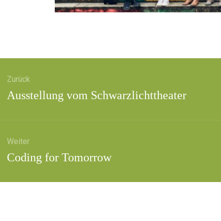
agsnavigation
Zurück
Vorheriger
Ausstellung vom Schwarzlichttheater
Beitrag:
Weiter
Nächster
Coding for Tomorrow
Beitrag: